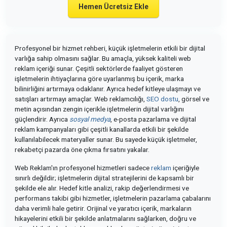
Hemen Ücretsiz Ekle
Profesyonel bir hizmet rehberi, küçük işletmelerin etkili bir dijital
varlığa sahip olmasını sağlar. Bu amaçla, yüksek kaliteli web
reklam içeriği sunar. Çeşitli sektörlerde faaliyet gösteren
işletmelerin ihtiyaçlarına göre uyarlanmış bu içerik, marka
bilinirliğini artırmaya odaklanır. Ayrıca hedef kitleye ulaşmayı ve
satışları artırmayı amaçlar. Web reklamcılığı,
SEO dostu
, görsel ve
metin açısından zengin içerikle işletmelerin dijital varlığını
güçlendirir. Ayrıca
sosyal medya
, e-posta pazarlama ve dijital
reklam kampanyaları gibi çeşitli kanallarda etkili bir şekilde
kullanılabilecek materyaller sunar. Bu sayede küçük işletmeler,
rekabetçi pazarda öne çıkma fırsatını yakalar.
Web Reklam'ın profesyonel hizmetleri sadece
reklam
içeriğiyle
sınırlı değildir; işletmelerin dijital stratejilerini de kapsamlı bir
şekilde ele alır. Hedef kitle analizi, rakip değerlendirmesi ve
performans takibi gibi hizmetler, işletmelerin pazarlama çabalarını
daha verimli hale getirir. Orijinal ve yaratıcı içerik, markaların
hikayelerini etkili bir şekilde anlatmalarını sağlarken, doğru ve