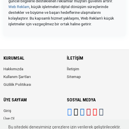
güncel bilgilerle desteklenen reklamlar müşteri güvenini artırır.
Web Reklam
, küçük işletmeleri dijital dönüşüm süreçlerinde
destekler ve büyüme ve başarı hedeflerine ulaşmalarını
kolaylaştırır. Bu kapsamlı hizmet yaklaşımı, Web Reklam'ı küçük
işletmeler için vazgeçilmez bir ortak haline getirir.
KURUMSAL
İLETIŞIM
Hakkımızda
İletişim
Kullanım Şartları
Sitemap
Gizlilik Politikası
ÜYE SAYFAM
SOSYAL MEDYA
Giriş
Üye Ol
Bu sitedeki deneyiminiz çerezlere izin verilerek geliştirilecektir.