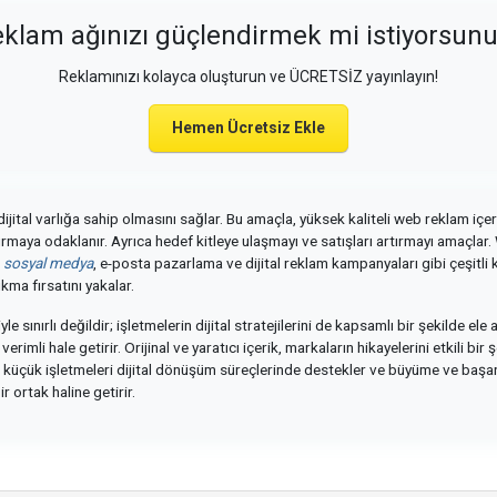
klam ağınızı güçlendirmek mi istiyorsun
Reklamınızı kolayca oluşturun ve ÜCRETSİZ yayınlayın!
Hemen Ücretsiz Ekle
dijital varlığa sahip olmasını sağlar. Bu amaçla, yüksek kaliteli web reklam içer
rtırmaya odaklanır. Ayrıca hedef kitleye ulaşmayı ve satışları artırmayı amaçlar
a
sosyal medya
, e-posta pazarlama ve dijital reklam kampanyaları gibi çeşitli k
ma fırsatını yakalar.
yle sınırlı değildir; işletmelerin dijital stratejilerini de kapsamlı bir şekilde e
rimli hale getirir. Orijinal ve yaratıcı içerik, markaların hikayelerini etkili bi
, küçük işletmeleri dijital dönüşüm süreçlerinde destekler ve büyüme ve başarı
 ortak haline getirir.