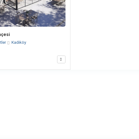
hçesi
tler
Kadıköy