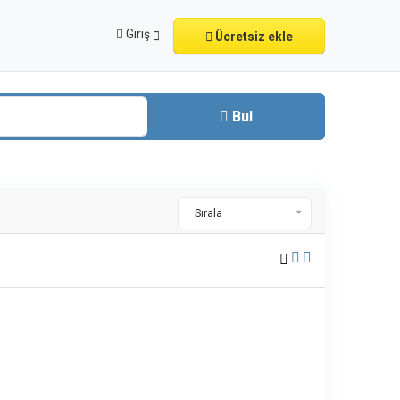
Giriş
Ücretsiz ekle
Bul
Sırala