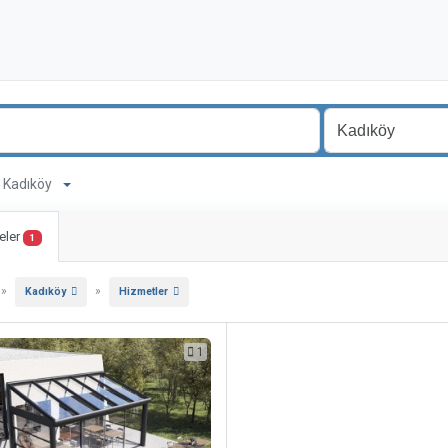
a Kadıköy
eler
1
»
»
Kadıköy
Hizmetler
1