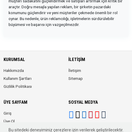
müşteri sadakatini güçlendirmek ve satışları artırmak için kritik bir
araçtır. Doğru mesajla yapılan reklam, bir şirketin pazardaki
konumunu güçlendirir ve yeni müşteriler çekmede önemli bir rol
oynar. Bu nedenle, ürün reklamcılığı, işletmelerin sürdürülebilir
büyümesi ve başarısı için vazgeçilmezdir.
KURUMSAL
İLETIŞIM
Hakkımızda
İletişim
Kullanım Şartları
Sitemap
Gizlilik Politikası
ÜYE SAYFAM
SOSYAL MEDYA
Giriş
Üye Ol
Bu sitedeki deneyiminiz çerezlere izin verilerek geliştirilecektir.