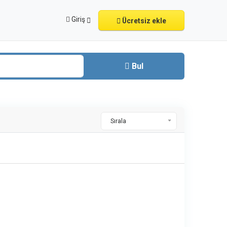
Giriş
Ücretsiz ekle
Bul
Sırala