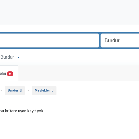
a Burdur
eler
0
»
»
Burdur
Meslekler
u kritere uyan kayıt yok.