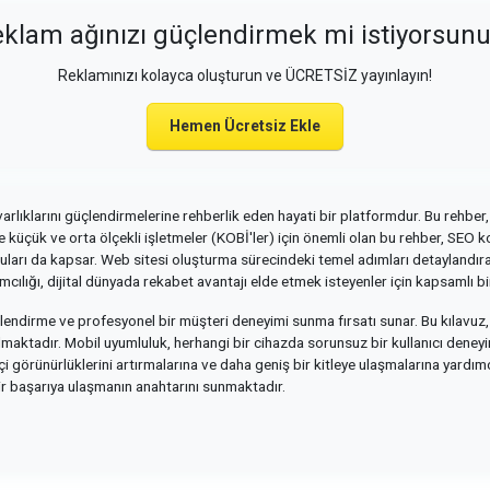
klam ağınızı güçlendirmek mi istiyorsun
Reklamınızı kolayca oluşturun ve ÜCRETSİZ yayınlayın!
Hemen Ücretsiz Ekle
varlıklarını güçlendirmelerine rehberlik eden hayati bir platformdur. Bu rehber, 
kle küçük ve orta ölçekli işletmeler (KOBİ'ler) için önemli olan bu rehber, SEO
nuları da kapsar. Web sitesi oluşturma sürecindeki temel adımları detaylandırara
cılığı, dijital dünyada rekabet avantajı elde etmek isteyenler için kapsamlı b
güçlendirme ve profesyonel bir müşteri deneyimi sunma fırsatı sunar. Bu kılav
 almaktadır. Mobil uyumluluk, herhangi bir cihazda sorunsuz bir kullanıcı deneyimi
i görünürlüklerini artırmalarına ve daha geniş bir kitleye ulaşmalarına yardımcı o
lir başarıya ulaşmanın anahtarını sunmaktadır.