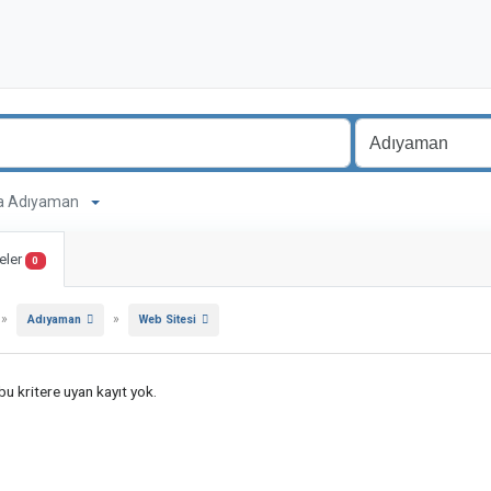
ama Adıyaman
eler
0
»
»
Adıyaman
Web Sitesi
u kritere uyan kayıt yok.