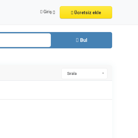
Giriş
Ücretsiz ekle
Bul
Sırala