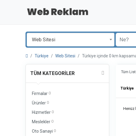
Web Sitesi
Türkiye
Web Sitesi
Türkiye içinde 0 km kaps
Tüm List
TÜM KATEGORILER
Türkiye
0
Firmalar
0
Ürünler
Henüz b
0
Hizmetler
0
Meslekler
0
Oto Sanayi