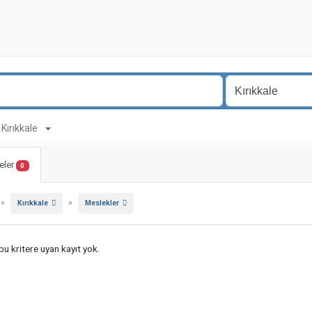
 Kırıkkale
eler
0
»
»
Kırıkkale
Meslekler
u kritere uyan kayıt yok.