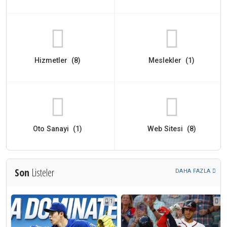
Hizmetler (8)
Meslekler (1)
Oto Sanayi (1)
Web Sitesi (8)
Son
Listeler
DAHA FAZLA
1
1
1