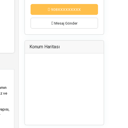
908XXXXXXXXX
ri
Mesaj Gönder
Konum Haritası
amın
iz ve
apısı,
r