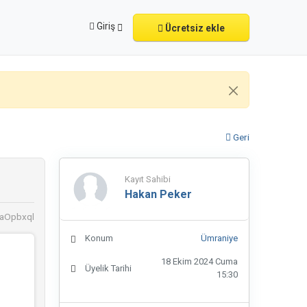
Giriş
Ücretsiz ekle
Geri
Kayıt Sahibi
Hakan Peker
YaOpbxql
Konum
Ümraniye
18 Ekim 2024 Cuma
Üyelik Tarihi
15:30