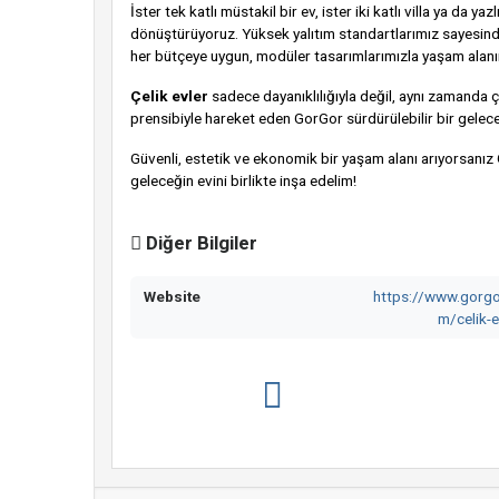
İster tek katlı müstakil bir ev, ister iki katlı villa ya da 
dönüştürüyoruz. Yüksek yalıtım standartlarımız sayesinde
her bütçeye uygun, modüler tasarımlarımızla yaşam alanınızı
Çelik evler
sadece dayanıklılığıyla değil, aynı zamanda 
prensibiyle hareket eden GorGor sürdürülebilir bir gelece
Güvenli, estetik ve ekonomik bir yaşam alanı arıyorsanız 
geleceğin evini birlikte inşa edelim!
Diğer Bilgiler
Website
https://www.gorg
m/celik-e