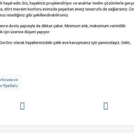
yazlık hayal edin; biz, hayalinizi projelendiriyor ve anahtar teslim çözümlerle ger
, dört mevsim konforu evinizde yaşarken enerji tasarrufu da sağlarsınız. Üs
 istediğiniz gibi şekillendirebilirsiniz.
çevre dostu yapısıyla da dikkat çeker. Minimum atık, maksimum verimlilik
k için üzerine düşeni yapıyor.
GorGor olarak hayallerinizdeki çelik eve kavuşmanız için yanınızdayız. Gelin,
orhouse.co
v-fiyatlari/