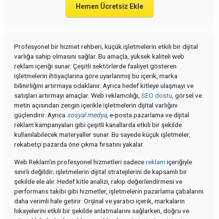
Hemen Ücretsiz Ekle
Profesyonel bir hizmet rehberi, küçük işletmelerin etkili bir dijital
varlığa sahip olmasını sağlar. Bu amaçla, yüksek kaliteli web
reklam içeriği sunar. Çeşitli sektörlerde faaliyet gösteren
işletmelerin ihtiyaçlarına göre uyarlanmış bu içerik, marka
bilinirliğini artırmaya odaklanır. Ayrıca hedef kitleye ulaşmayı ve
satışları artırmayı amaçlar. Web reklamcılığı,
SEO dostu
, görsel ve
metin açısından zengin içerikle işletmelerin dijital varlığını
güçlendirir. Ayrıca
sosyal medya
, e-posta pazarlama ve dijital
reklam kampanyaları gibi çeşitli kanallarda etkili bir şekilde
kullanılabilecek materyaller sunar. Bu sayede küçük işletmeler,
rekabetçi pazarda öne çıkma fırsatını yakalar.
Web Reklam'ın profesyonel hizmetleri sadece
reklam
içeriğiyle
sınırlı değildir; işletmelerin dijital stratejilerini de kapsamlı bir
şekilde ele alır. Hedef kitle analizi, rakip değerlendirmesi ve
performans takibi gibi hizmetler, işletmelerin pazarlama çabalarını
daha verimli hale getirir. Orijinal ve yaratıcı içerik, markaların
hikayelerini etkili bir şekilde anlatmalarını sağlarken, doğru ve