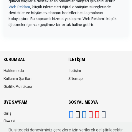
güncel bilgilerle desteklenen reklamlar müşteri güvenini artırır.
Web Reklam
, küçük işletmeleri dijital dönüşüm süreçlerinde
destekler ve büyüme ve başarı hedeflerine ulaşmalarını
kolaylaştırır. Bu kapsamlı hizmet yaklaşımı, Web Reklam'ı küçük
işletmeler için vazgeçilmez bir ortak haline getirir.
KURUMSAL
İLETIŞIM
Hakkımızda
İletişim
Kullanım Şartları
Sitemap
Gizlilik Politikası
ÜYE SAYFAM
SOSYAL MEDYA
Giriş
Üye Ol
Bu sitedeki deneyiminiz çerezlere izin verilerek geliştirilecektir.