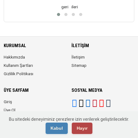
geri
ileri
KURUMSAL
İLETIŞIM
Hakkımızda
İletişim
Kullanım Şartları
Sitemap
Gizlilik Politikası
ÜYE SAYFAM
SOSYAL MEDYA
Giriş
Üye Ol
Bu sitedeki deneyiminiz çerezlere izin verilerek geliştirilecektir.
Kabul
Hayır
© 2026 Web Reklam. Tüm Hakları Saklıdır.