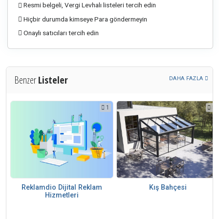
Resmi belgeli, Vergi Levhalı listeleri tercih edin
Hiçbir durumda kimseye Para göndermeyin
Onaylı satıcıları tercih edin
Benzer
Listeler
DAHA FAZLA
1
1
1
i
Reklamdio Dijital Reklam
Kış Bahçesi
Hizmetleri