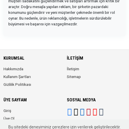
müşteri sadakatini güçlendirmek ve satışları artırmak için kritik bir
araçtır. Doğru mesajla yapılan reklam, bir şirketin pazardaki
konumunu güçlendirir ve yeni müşteriler çekmede önemli bir rol
oynar. Bu nedenle, ürün reklamcılığı, işletmelerin sürdürülebilir
büyümesi ve başarısı için vazgeçilmezdir.
KURUMSAL
İLETIŞIM
Hakkımızda
İletişim
Kullanım Şartları
Sitemap
Gizlilik Politikası
ÜYE SAYFAM
SOSYAL MEDYA
Giriş
Üye Ol
Bu sitedeki deneyiminiz çerezlere izin verilerek geliştirilecektir.