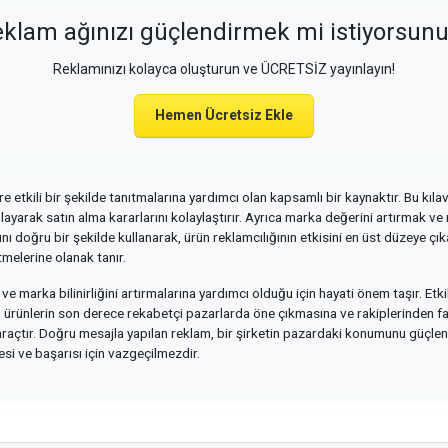
klam ağınızı güçlendirmek mi istiyorsun
Reklamınızı kolayca oluşturun ve ÜCRETSİZ yayınlayın!
Hemen Ücretsiz Ekle
e etkili bir şekilde tanıtmalarına yardımcı olan kapsamlı bir kaynaktır. Bu kılavuz
ağlayarak satın alma kararlarını kolaylaştırır. Ayrıca marka değerini artırmak ve
 doğru bir şekilde kullanarak, ürün reklamcılığının etkisini en üst düzeye çıkar
tmelerine olanak tanır.
 ve marka bilinirliğini artırmalarına yardımcı olduğu için hayati önem taşır. Etki
ıca, ürünlerin son derece rekabetçi pazarlarda öne çıkmasına ve rakiplerinden f
r araçtır. Doğru mesajla yapılan reklam, bir şirketin pazardaki konumunu güçlen
esi ve başarısı için vazgeçilmezdir.