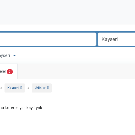
Kayseri
eler
0
»
»
Kayseri
Ürünler
u kritere uyan kayıt yok.