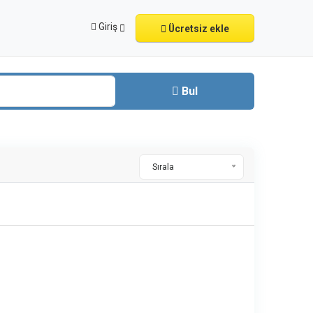
Giriş
Ücretsiz ekle
Bul
Sırala