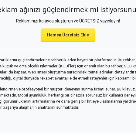
klam ağınızı güçlendirmek mi istiyorsun
Reklamınızı kolayca oluşturun ve ÜCRETSİZ yayınlayın!
Hemen Ücretsiz Ekle
varlıklarını güçlendirmelerine rehberlik eden hayati bir platformdur. Bu rehber, 
kle küçük ve orta ölçekli işletmeler (KOBİ'ler) için önemli olan bu rehber, SEO
nuları da kapsar. Web sitesi oluşturma sürecindeki temel adımları detaylandırara
cılığı, dijital dünyada rekabet avantajı elde etmek isteyenler için kapsamlı b
güçlendirme ve profesyonel bir müşteri deneyimi sunma fırsatı sunar. Bu kılav
 almaktadır. Mobil uyumluluk, herhangi bir cihazda sorunsuz bir kullanıcı deneyimi
i görünürlüklerini artırmalarına ve daha geniş bir kitleye ulaşmalarına yardımcı o
lir başarıya ulaşmanın anahtarını sunmaktadır.