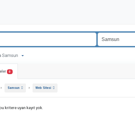
ama Samsun
eler
0
»
»
Samsun
Web Sitesi
u kritere uyan kayıt yok.