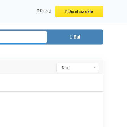
Giriş
Ücretsiz ekle
Bul
Sırala