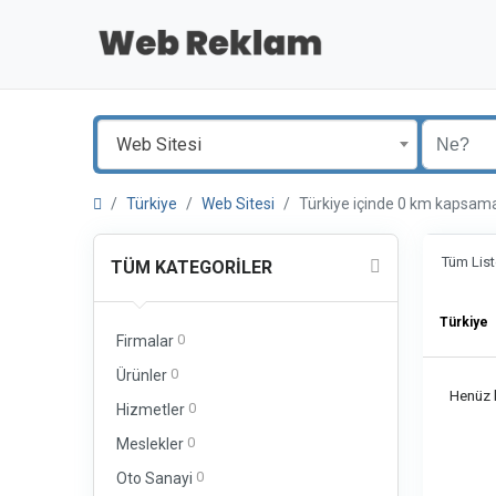
Web Sitesi
Türkiye
Web Sitesi
Türkiye içinde 0 km kaps
Tüm List
TÜM KATEGORILER
Türkiye
0
Firmalar
0
Ürünler
Henüz b
0
Hizmetler
0
Meslekler
0
Oto Sanayi