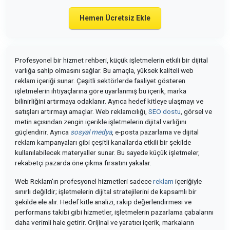
Hemen Ücretsiz Ekle
Profesyonel bir hizmet rehberi, küçük işletmelerin etkili bir dijital
varlığa sahip olmasını sağlar. Bu amaçla, yüksek kaliteli web
reklam içeriği sunar. Çeşitli sektörlerde faaliyet gösteren
işletmelerin ihtiyaçlarına göre uyarlanmış bu içerik, marka
bilinirliğini artırmaya odaklanır. Ayrıca hedef kitleye ulaşmayı ve
satışları artırmayı amaçlar. Web reklamcılığı,
SEO dostu
, görsel ve
metin açısından zengin içerikle işletmelerin dijital varlığını
güçlendirir. Ayrıca
sosyal medya
, e-posta pazarlama ve dijital
reklam kampanyaları gibi çeşitli kanallarda etkili bir şekilde
kullanılabilecek materyaller sunar. Bu sayede küçük işletmeler,
rekabetçi pazarda öne çıkma fırsatını yakalar.
Web Reklam'ın profesyonel hizmetleri sadece
reklam
içeriğiyle
sınırlı değildir; işletmelerin dijital stratejilerini de kapsamlı bir
şekilde ele alır. Hedef kitle analizi, rakip değerlendirmesi ve
performans takibi gibi hizmetler, işletmelerin pazarlama çabalarını
daha verimli hale getirir. Orijinal ve yaratıcı içerik, markaların