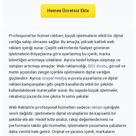
Hemen Ücretsiz Ekle
Profesyonel bir hizmet rehberi, küçük işletmelerin etkili bir dijital
varlığa sahip olmasını sağlar. Bu amaçla, yüksek kaliteli web
reklam içeriği sunar. Çeşitli sektörlerde faaliyet gösteren
işletmelerin ihtiyaçlarına göre uyarlanmış bu içerik, marka
bilinirliğini artırmaya odaklanır. Ayrıca hedef kitleye ulaşmayı ve
satışları artırmayı amaçlar. Web reklamcılığı,
SEO dostu
, görsel ve
metin açısından zengin içerikle işletmelerin dijital varlığını
güçlendirir. Ayrıca
sosyal medya
, e-posta pazarlama ve dijital
reklam kampanyaları gibi çeşitli kanallarda etkili bir şekilde
kullanılabilecek materyaller sunar. Bu sayede küçük işletmeler,
rekabetçi pazarda öne çıkma fırsatını yakalar.
Web Reklam'ın profesyonel hizmetleri sadece
reklam
içeriğiyle
sınırlı değildir; işletmelerin dijital stratejilerini de kapsamlı bir
şekilde ele alır. Hedef kitle analizi, rakip değerlendirmesi ve
performans takibi gibi hizmetler, işletmelerin pazarlama çabalarını
daha verimli hale getirir. Orijinal ve yaratıcı içerik, markaların