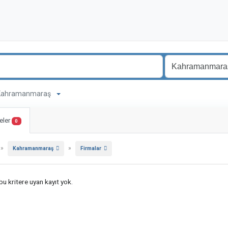
a Kahramanmaraş
eler
0
»
»
Kahramanmaraş
Firmalar
u kritere uyan kayıt yok.