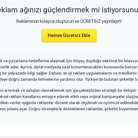
klam ağınızı güçlendirmek mi istiyorsun
Reklamınızı kolayca oluşturun ve ÜCRETSİZ yayınlayın!
Hemen Ücretsiz Ekle
mak ve pazarlama hedeflerine ulaşmak için ihtiyaç duyduğu sektörel bir kılavuzd
hberlik eder. Ayrıca, dijital medyada nasıl konumlanacakları konusunda benzersi
 bir yelpazede bilgi sağlar. Dahası, en iyi reklam uygulamalarını ve trendlerin
itleye doğru zamanda iletmelerine yardımcı olur. Türkiye'de bulunan şirketler b
ni artırmak ve satışları desteklemek için gerçekleştirilen stratejik bir iletişim 
leneksel reklam kanallarını entegre ederek etkili veya orijinal kampanyalar oluştu
edilen veriler ışığında reklamlar düzenli olarak ölçülmeli ve optimize edilmelid
ın yolunu açar. Doğru stratejilerle desteklenen reklamlar, şirketin büyümesini