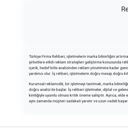
Re
Türkiye Firma Rehberi, işletmelerin marka bilinirliğini artır
şirketlere etkili reklam stratejileri geliştirme konusunda re
içerik, hedef kitle analizinden reklam yönetimine kadar geniş
yardımcı olur. İş rehberi, işletmelerin doğru mesajı doğru k
Kurumsal reklamcılık, bir işletmeyi tanıtmak, marka bilinirliği
doğru analizi ile başlar. İş rehberi işletmeler, dijital ve ge
kimliğiyle uyumlu olması kritik öneme sahiptir. Ayrıca, elde 
aynı zamanda müşteri sadakati yaratır ve uzun vadeli başarın