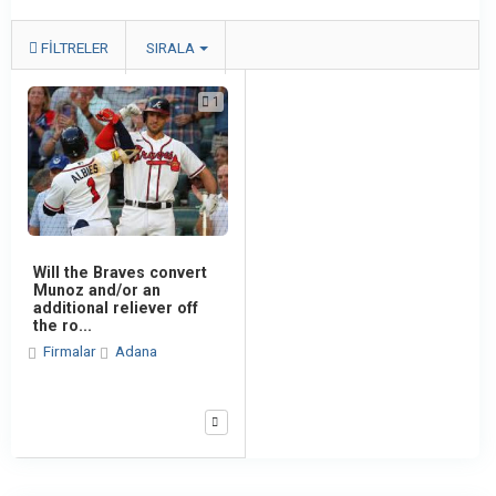
FILTRELER
SIRALA
1
Will the Braves convert
Munoz and/or an
additional reliever off
the ro...
Firmalar
Adana