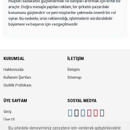
müşteri sadakatini güçlendirmek ve satışları artırmak için kritik bir
araçtır. Doğru mesajla yapılan reklam, bir şirketin pazardaki
konumunu güçlendirir ve yeni müşteriler çekmede önemli bir rol
oynar. Bu nedenle, ürün reklamcılığı, işletmelerin sürdürülebilir
büyümesi ve başarısı için vazgeçilmezdir.
KURUMSAL
İLETIŞIM
Hakkımızda
İletişim
Kullanım Şartları
Sitemap
Gizlilik Politikası
ÜYE SAYFAM
SOSYAL MEDYA
Giriş
Üye Ol
Bu sitedeki deneyiminiz çerezlere izin verilerek geliştirilecektir.