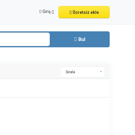
Giriş
Ücretsiz ekle
Bul
Sırala