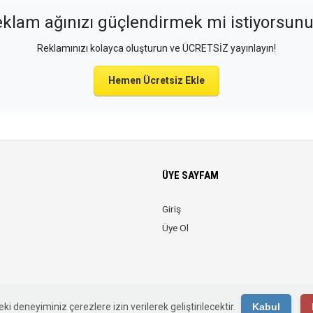
klam ağınızı güçlendirmek mi istiyorsun
Reklamınızı kolayca oluşturun ve ÜCRETSİZ yayınlayın!
Hemen Ücretsiz Ekle
ÜYE SAYFAM
Giriş
Üye Ol
© 2026 Web Reklam. Tüm Hakları Saklıdır.
ki deneyiminiz çerezlere izin verilerek geliştirilecektir.
Kabul