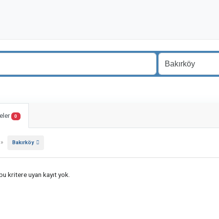
eler
0
»
Bakırköy
u kritere uyan kayıt yok.