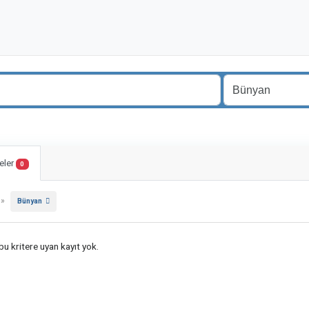
eler
0
»
Bünyan
u kritere uyan kayıt yok.