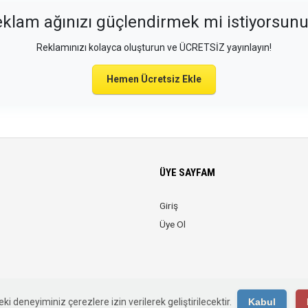
klam ağınızı güçlendirmek mi istiyorsun
Reklamınızı kolayca oluşturun ve ÜCRETSİZ yayınlayın!
Hemen Ücretsiz Ekle
ÜYE SAYFAM
Giriş
Üye Ol
© 2026 Web Reklam. Tüm Hakları Saklıdır.
ki deneyiminiz çerezlere izin verilerek geliştirilecektir.
Kabul