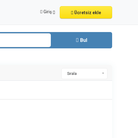
Giriş
Ücretsiz ekle
Bul
Sırala