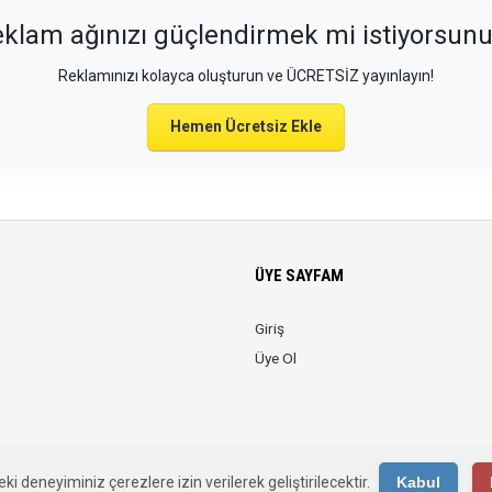
klam ağınızı güçlendirmek mi istiyorsun
Reklamınızı kolayca oluşturun ve ÜCRETSİZ yayınlayın!
Hemen Ücretsiz Ekle
ÜYE SAYFAM
Giriş
Üye Ol
© 2026 Web Reklam. Tüm Hakları Saklıdır.
ki deneyiminiz çerezlere izin verilerek geliştirilecektir.
Kabul