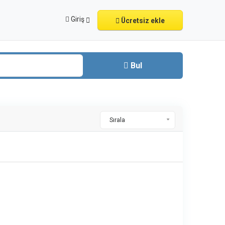
Giriş
Ücretsiz ekle
Bul
Sırala