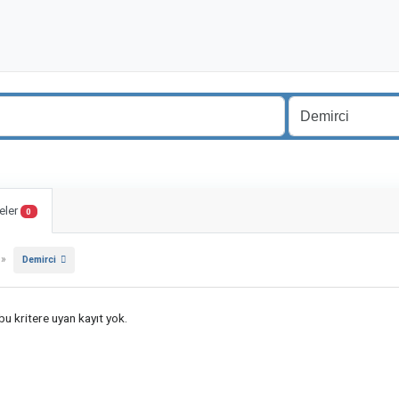
eler
0
»
Demirci
u kritere uyan kayıt yok.