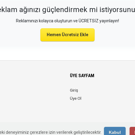
klam ağınızı güçlendirmek mi istiyorsun
Reklamınızı kolayca oluşturun ve ÜCRETSİZ yayınlayın!
Hemen Ücretsiz Ekle
ÜYE SAYFAM
Giriş
Üye Ol
© 2026 Web Reklam. Tüm Hakları Saklıdır.
ki deneyiminiz çerezlere izin verilerek geliştirilecektir.
Kabul