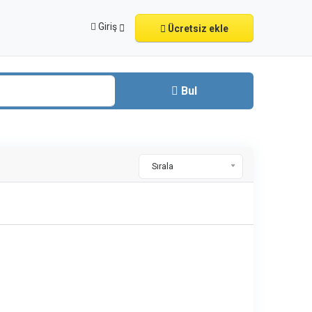
Giriş
Ücretsiz ekle
Bul
Sırala