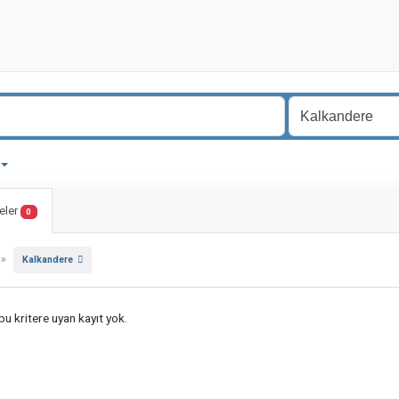
eler
0
»
Kalkandere
u kritere uyan kayıt yok.