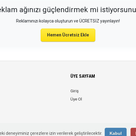
klam ağınızı güçlendirmek mi istiyorsun
Reklamınızı kolayca oluşturun ve ÜCRETSİZ yayınlayın!
Hemen Ücretsiz Ekle
ÜYE SAYFAM
Giriş
Üye Ol
© 2026 Web Reklam. Tüm Hakları Saklıdır.
ki deneyiminiz çerezlere izin verilerek geliştirilecektir.
Kabul