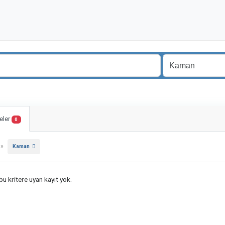
eler
0
»
Kaman
u kritere uyan kayıt yok.