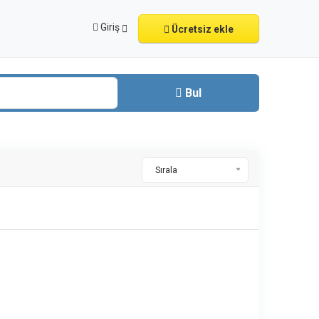
Giriş
Ücretsiz ekle
Bul
Sırala