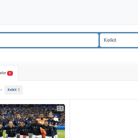
eler
1
»
Kelkit
1