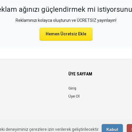
klam ağınızı güçlendirmek mi istiyorsun
Reklamınızı kolayca oluşturun ve ÜCRETSİZ yayınlayın!
Hemen Ücretsiz Ekle
ÜYE SAYFAM
Giriş
Üye Ol
© 2026 Web Reklam. Tüm Hakları Saklıdır.
ki deneyiminiz çerezlere izin verilerek geliştirilecektir.
Kabul