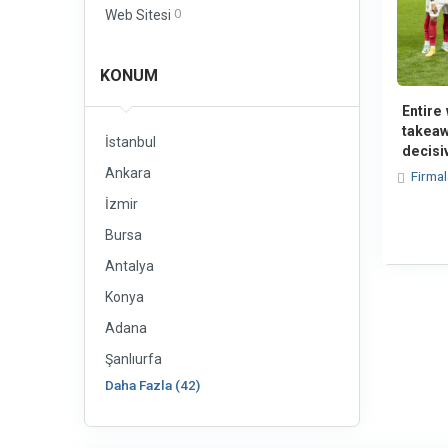
0
Web Sitesi
KONUM
Entire
takeaw
İstanbul
decisiv
Ankara
Firma
İzmir
Bursa
Antalya
Konya
Adana
Şanlıurfa
Daha Fazla (42)