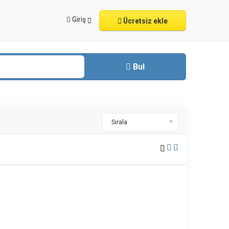
Giriş
Ücretsiz ekle
Bul
Sırala