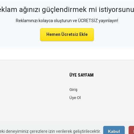
klam ağınızı güçlendirmek mi istiyorsun
Reklamınızı kolayca oluşturun ve ÜCRETSİZ yayınlayın!
Hemen Ücretsiz Ekle
ÜYE SAYFAM
Giriş
Üye Ol
© 2026 Web Reklam. Tüm Hakları Saklıdır.
ki deneyiminiz çerezlere izin verilerek geliştirilecektir.
Kabul