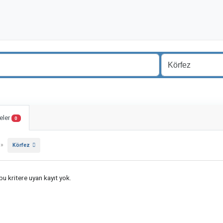
eler
0
»
Körfez
u kritere uyan kayıt yok.