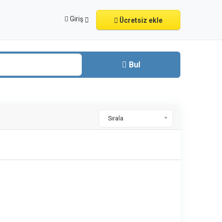
Giriş
Ücretsiz ekle
Bul
Sırala