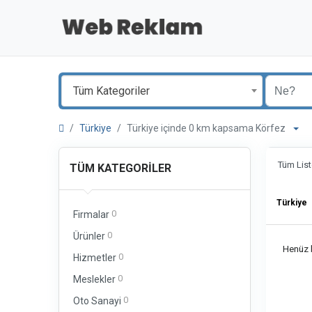
Tüm Kategoriler
Türkiye
Türkiye içinde 0 km kapsama Körfez
Tüm List
TÜM KATEGORILER
Türkiye
0
Firmalar
0
Ürünler
Henüz b
0
Hizmetler
0
Meslekler
0
Oto Sanayi