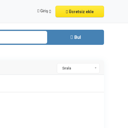
Giriş
Ücretsiz ekle
Bul
Sırala