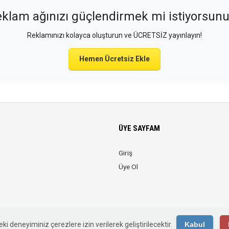
klam ağınızı güçlendirmek mi istiyorsun
Reklamınızı kolayca oluşturun ve ÜCRETSİZ yayınlayın!
Hemen Ücretsiz Ekle
ÜYE SAYFAM
Giriş
Üye Ol
© 2026 Web Reklam. Tüm Hakları Saklıdır.
ki deneyiminiz çerezlere izin verilerek geliştirilecektir.
Kabul