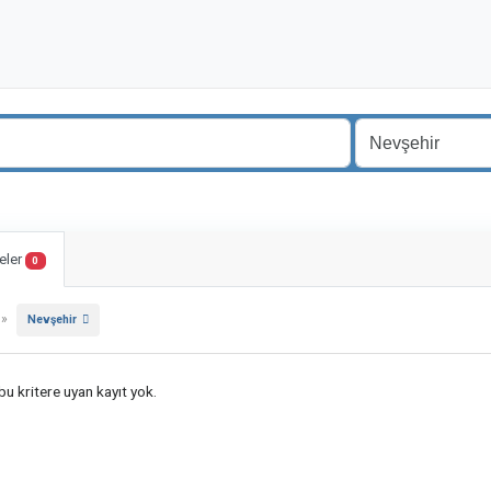
eler
0
»
Nevşehir
u kritere uyan kayıt yok.