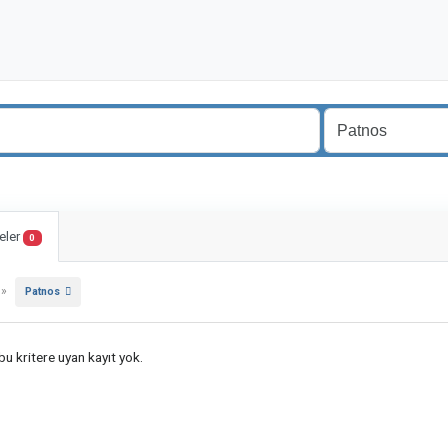
eler
0
»
Patnos
u kritere uyan kayıt yok.