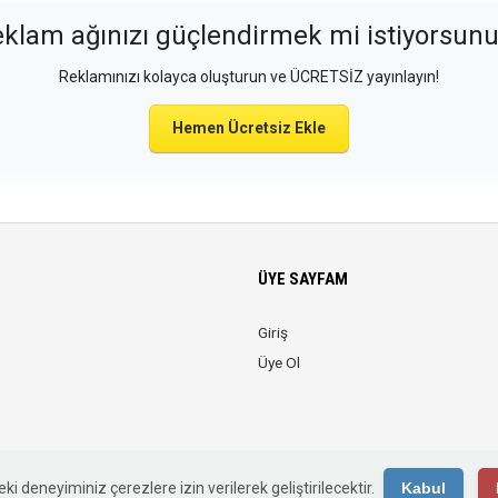
klam ağınızı güçlendirmek mi istiyorsun
Reklamınızı kolayca oluşturun ve ÜCRETSİZ yayınlayın!
Hemen Ücretsiz Ekle
ÜYE SAYFAM
Giriş
Üye Ol
© 2026 Web Reklam. Tüm Hakları Saklıdır.
ki deneyiminiz çerezlere izin verilerek geliştirilecektir.
Kabul