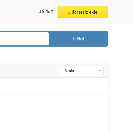
Giriş
Ücretsiz ekle
Bul
Sırala