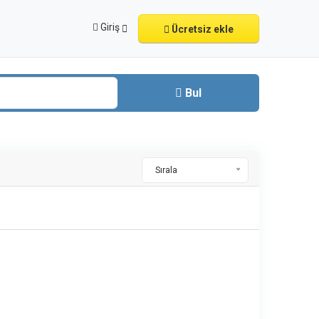
Giriş
Ücretsiz ekle
Bul
Sırala