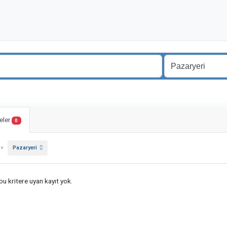
eler
0
»
Pazaryeri
u kritere uyan kayıt yok.