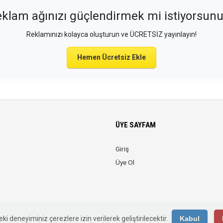
klam ağınızı güçlendirmek mi istiyorsun
Reklamınızı kolayca oluşturun ve ÜCRETSİZ yayınlayın!
Hemen Ücretsiz Ekle
ÜYE SAYFAM
Giriş
Üye Ol
© 2026 Web Reklam. Tüm Hakları Saklıdır.
ki deneyiminiz çerezlere izin verilerek geliştirilecektir.
Kabul