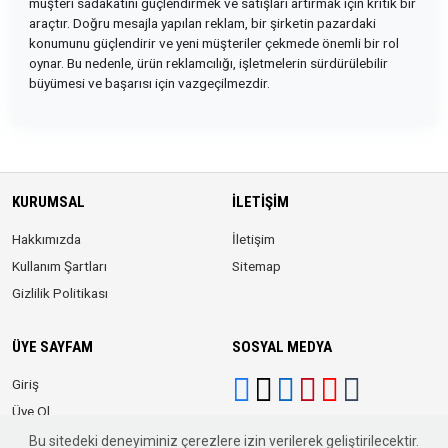
müşteri sadakatini güçlendirmek ve satışları artırmak için kritik bir
araçtır. Doğru mesajla yapılan reklam, bir şirketin pazardaki
konumunu güçlendirir ve yeni müşteriler çekmede önemli bir rol
oynar. Bu nedenle, ürün reklamcılığı, işletmelerin sürdürülebilir
büyümesi ve başarısı için vazgeçilmezdir.
KURUMSAL
İLETIŞIM
Hakkımızda
İletişim
Kullanım Şartları
Sitemap
Gizlilik Politikası
ÜYE SAYFAM
SOSYAL MEDYA
Giriş
Üye Ol
Bu sitedeki deneyiminiz çerezlere izin verilerek geliştirilecektir.