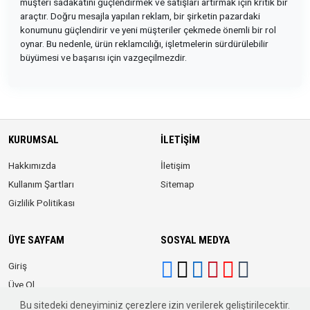
müşteri sadakatini güçlendirmek ve satışları artırmak için kritik bir
araçtır. Doğru mesajla yapılan reklam, bir şirketin pazardaki
konumunu güçlendirir ve yeni müşteriler çekmede önemli bir rol
oynar. Bu nedenle, ürün reklamcılığı, işletmelerin sürdürülebilir
büyümesi ve başarısı için vazgeçilmezdir.
KURUMSAL
İLETIŞIM
Hakkımızda
İletişim
Kullanım Şartları
Sitemap
Gizlilik Politikası
ÜYE SAYFAM
SOSYAL MEDYA
Giriş
Üye Ol
Bu sitedeki deneyiminiz çerezlere izin verilerek geliştirilecektir.