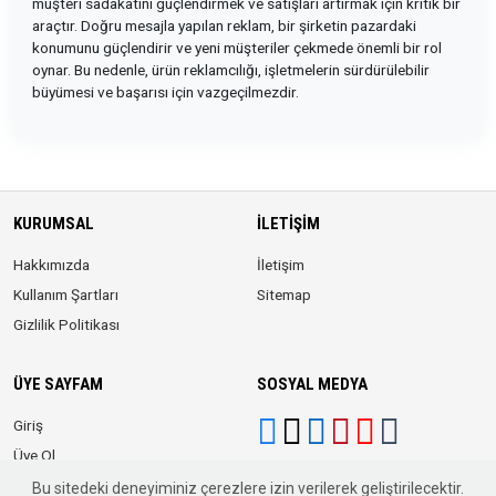
müşteri sadakatini güçlendirmek ve satışları artırmak için kritik bir
araçtır. Doğru mesajla yapılan reklam, bir şirketin pazardaki
konumunu güçlendirir ve yeni müşteriler çekmede önemli bir rol
oynar. Bu nedenle, ürün reklamcılığı, işletmelerin sürdürülebilir
büyümesi ve başarısı için vazgeçilmezdir.
KURUMSAL
İLETIŞIM
Hakkımızda
İletişim
Kullanım Şartları
Sitemap
Gizlilik Politikası
ÜYE SAYFAM
SOSYAL MEDYA
Giriş
Üye Ol
Bu sitedeki deneyiminiz çerezlere izin verilerek geliştirilecektir.