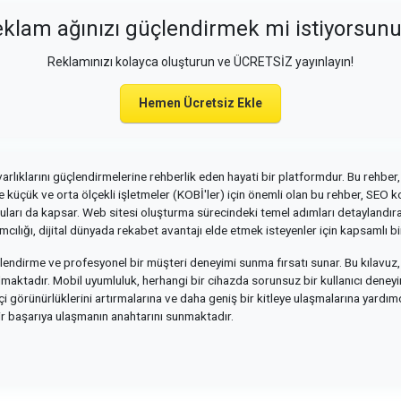
klam ağınızı güçlendirmek mi istiyorsun
Reklamınızı kolayca oluşturun ve ÜCRETSİZ yayınlayın!
Hemen Ücretsiz Ekle
varlıklarını güçlendirmelerine rehberlik eden hayati bir platformdur. Bu rehber, 
kle küçük ve orta ölçekli işletmeler (KOBİ'ler) için önemli olan bu rehber, SEO
nuları da kapsar. Web sitesi oluşturma sürecindeki temel adımları detaylandırara
cılığı, dijital dünyada rekabet avantajı elde etmek isteyenler için kapsamlı b
güçlendirme ve profesyonel bir müşteri deneyimi sunma fırsatı sunar. Bu kılav
 almaktadır. Mobil uyumluluk, herhangi bir cihazda sorunsuz bir kullanıcı deneyimi
i görünürlüklerini artırmalarına ve daha geniş bir kitleye ulaşmalarına yardımcı o
lir başarıya ulaşmanın anahtarını sunmaktadır.