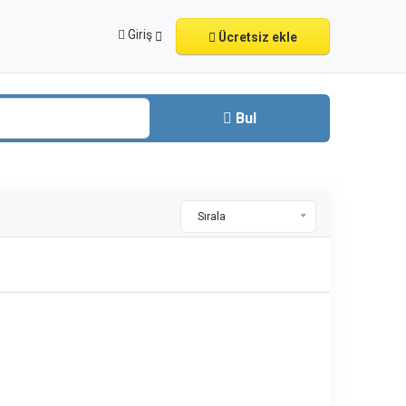
Giriş
Ücretsiz ekle
Bul
Sırala