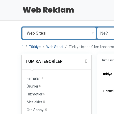
Web Sitesi
Türkiye
Web Sitesi
Türkiye içinde 0 km kapsam
Tüm List
TÜM KATEGORILER
Türkiye
0
Firmalar
0
Ürünler
Henüz b
0
Hizmetler
0
Meslekler
0
Oto Sanayi