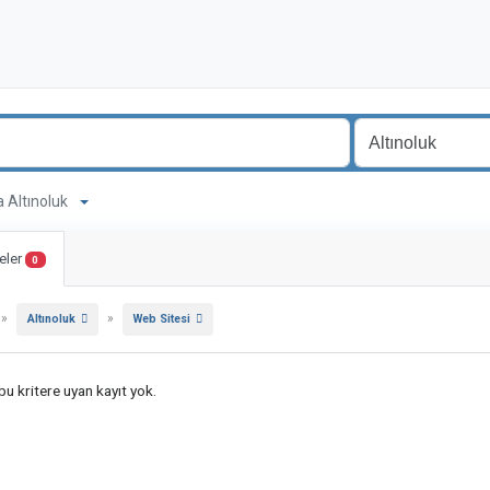
a Altınoluk
eler
0
»
»
Altınoluk
Web Sitesi
u kritere uyan kayıt yok.