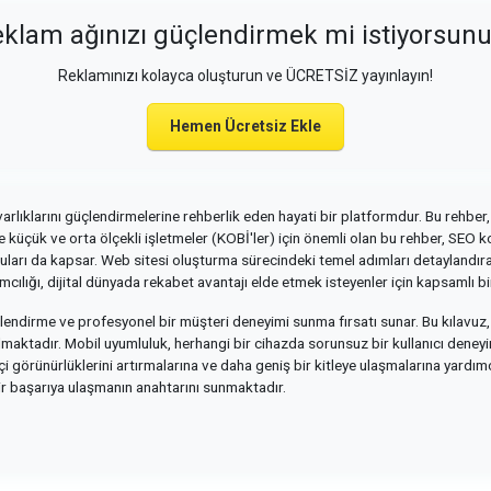
klam ağınızı güçlendirmek mi istiyorsun
Reklamınızı kolayca oluşturun ve ÜCRETSİZ yayınlayın!
Hemen Ücretsiz Ekle
varlıklarını güçlendirmelerine rehberlik eden hayati bir platformdur. Bu rehber, 
kle küçük ve orta ölçekli işletmeler (KOBİ'ler) için önemli olan bu rehber, SEO
nuları da kapsar. Web sitesi oluşturma sürecindeki temel adımları detaylandırara
cılığı, dijital dünyada rekabet avantajı elde etmek isteyenler için kapsamlı b
güçlendirme ve profesyonel bir müşteri deneyimi sunma fırsatı sunar. Bu kılav
 almaktadır. Mobil uyumluluk, herhangi bir cihazda sorunsuz bir kullanıcı deneyimi
i görünürlüklerini artırmalarına ve daha geniş bir kitleye ulaşmalarına yardımcı o
lir başarıya ulaşmanın anahtarını sunmaktadır.