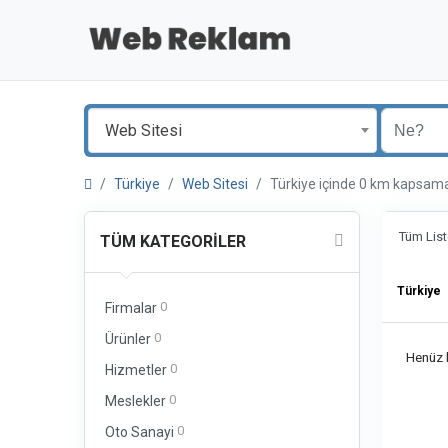
Web Sitesi
Türkiye
Web Sitesi
Türkiye içinde 0 km kapsa
Tüm List
TÜM KATEGORILER
Türkiye
0
Firmalar
0
Ürünler
Henüz b
0
Hizmetler
0
Meslekler
0
Oto Sanayi