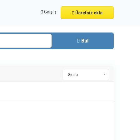
Giriş
Ücretsiz ekle
Bul
Sırala