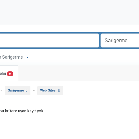
ma Sarigerme
eler
0
»
»
Sarigerme
Web Sitesi
u kritere uyan kayıt yok.