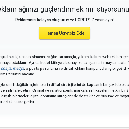
klam ağınızı güçlendirmek mi istiyorsun
Reklamınızı kolayca oluşturun ve ÜCRETSİZ yayınlayın!
Hemen Ücretsiz Ekle
dijital varlığa sahip olmasını sağlar. Bu amaçla, yüksek kaliteli web reklam içer
rtırmaya odaklanır. Ayrıca hedef kitleye ulaşmayı ve satışları artırmayı amaçlar
a
sosyal medya
, e-posta pazarlama ve dijital reklam kampanyaları gibi çeşitli k
ma fırsatını yakalar.
yle sınırlı değildir; işletmelerin dijital stratejilerini de kapsamlı bir şekilde e
rimli hale getirir. Orijinal ve yaratıcı içerik, markaların hikayelerini etkili bi
, küçük işletmeleri dijital dönüşüm süreçlerinde destekler ve büyüme ve başarı
 ortak haline getirir.