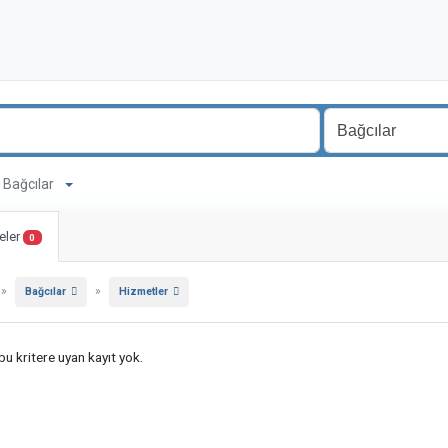
a Bağcılar
eler
0
»
»
Bağcılar
Hizmetler
u kritere uyan kayıt yok.