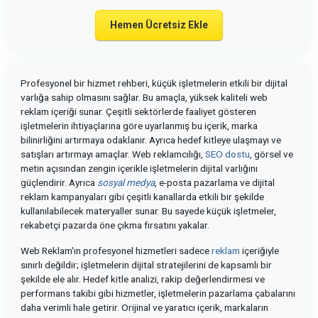
Hemen Ücretsiz Ekle
Profesyonel bir hizmet rehberi, küçük işletmelerin etkili bir dijital
varlığa sahip olmasını sağlar. Bu amaçla, yüksek kaliteli web
reklam içeriği sunar. Çeşitli sektörlerde faaliyet gösteren
işletmelerin ihtiyaçlarına göre uyarlanmış bu içerik, marka
bilinirliğini artırmaya odaklanır. Ayrıca hedef kitleye ulaşmayı ve
satışları artırmayı amaçlar. Web reklamcılığı,
SEO dostu
, görsel ve
metin açısından zengin içerikle işletmelerin dijital varlığını
güçlendirir. Ayrıca
sosyal medya
, e-posta pazarlama ve dijital
reklam kampanyaları gibi çeşitli kanallarda etkili bir şekilde
kullanılabilecek materyaller sunar. Bu sayede küçük işletmeler,
rekabetçi pazarda öne çıkma fırsatını yakalar.
Web Reklam'ın profesyonel hizmetleri sadece
reklam
içeriğiyle
sınırlı değildir; işletmelerin dijital stratejilerini de kapsamlı bir
şekilde ele alır. Hedef kitle analizi, rakip değerlendirmesi ve
performans takibi gibi hizmetler, işletmelerin pazarlama çabalarını
daha verimli hale getirir. Orijinal ve yaratıcı içerik, markaların