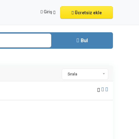
Giriş
Ücretsiz ekle
Bul
Sırala