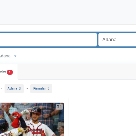
a Adana
eler
1
»
»
Adana
Firmalar
1