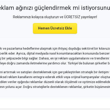
klam ağınızı güçlendirmek mi istiyorsun
Reklamınızı kolayca oluşturun ve ÜCRETSİZ yayınlayın!
Hemen Ücretsiz Ekle
mak ve pazarlama hedeflerine ulaşmak için ihtiyaç duyduğu sektörel bir kılavuzd
hberlik eder. Ayrıca, dijital medyada nasıl konumlanacakları konusunda benzersi
 bir yelpazede bilgi sağlar. Dahası, en iyi reklam uygulamalarını ve trendlerin
itleye doğru zamanda iletmelerine yardımcı olur. Türkiye'de bulunan şirketler b
ni artırmak ve satışları desteklemek için gerçekleştirilen stratejik bir iletişim 
leneksel reklam kanallarını entegre ederek etkili veya orijinal kampanyalar oluştu
edilen veriler ışığında reklamlar düzenli olarak ölçülmeli ve optimize edilmelid
ın yolunu açar. Doğru stratejilerle desteklenen reklamlar, şirketin büyümesini