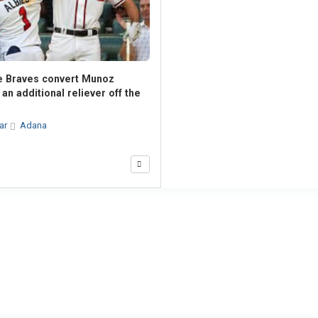
he Braves convert Munoz
 an additional reliever off the
lar
Adana