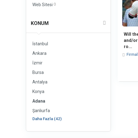
0
Web Sitesi
KONUM
Will t
and/or
İstanbul
ro...
Ankara
Firma
İzmir
Bursa
Antalya
Konya
Adana
Şanlıurfa
Daha Fazla (42)