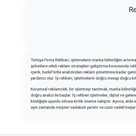
Re
Türkiye Firma Rehberi, işletmelerin marka bilinirliğini artır
şirketlere etkili reklam stratejileri geliştirme konusunda re
içerik, hedef kitle analizinden reklam yönetimine kadar geniş
yardımcı olur. İş rehberi, işletmelerin doğru mesajı doğru k
Kurumsal reklamcılık, bir işletmeyi tanıtmak, marka bilinirliği
doğru analizi ile başlar. İş rehberi işletmeler, dijital ve ge
kimliğiyle uyumlu olması kritik öneme sahiptir. Ayrıca, elde 
aynı zamanda müşteri sadakati yaratır ve uzun vadeli başarın