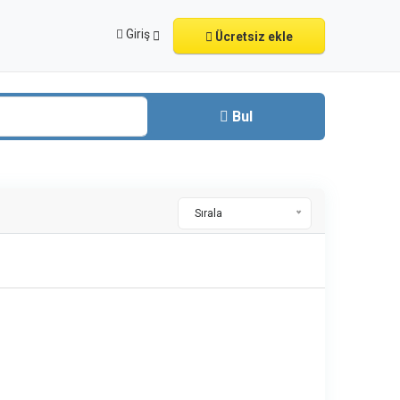
Giriş
Ücretsiz ekle
Bul
Sırala