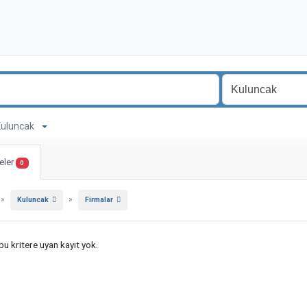
 Kuluncak
eler
0
»
»
Kuluncak
Firmalar
u kritere uyan kayıt yok.