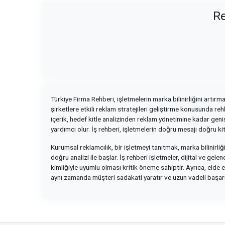
Re
Türkiye Firma Rehberi, işletmelerin marka bilinirliğini artır
şirketlere etkili reklam stratejileri geliştirme konusunda re
içerik, hedef kitle analizinden reklam yönetimine kadar geniş
yardımcı olur. İş rehberi, işletmelerin doğru mesajı doğru k
Kurumsal reklamcılık, bir işletmeyi tanıtmak, marka bilinirliği
doğru analizi ile başlar. İş rehberi işletmeler, dijital ve ge
kimliğiyle uyumlu olması kritik öneme sahiptir. Ayrıca, elde 
aynı zamanda müşteri sadakati yaratır ve uzun vadeli başarın