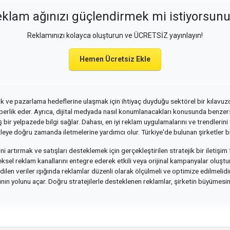
klam ağınızı güçlendirmek mi istiyorsun
Reklamınızı kolayca oluşturun ve ÜCRETSİZ yayınlayın!
Hemen Ücretsiz Ekle
mak ve pazarlama hedeflerine ulaşmak için ihtiyaç duyduğu sektörel bir kılavuzd
hberlik eder. Ayrıca, dijital medyada nasıl konumlanacakları konusunda benzersi
 bir yelpazede bilgi sağlar. Dahası, en iyi reklam uygulamalarını ve trendlerin
itleye doğru zamanda iletmelerine yardımcı olur. Türkiye'de bulunan şirketler b
ni artırmak ve satışları desteklemek için gerçekleştirilen stratejik bir iletişim 
leneksel reklam kanallarını entegre ederek etkili veya orijinal kampanyalar oluştu
edilen veriler ışığında reklamlar düzenli olarak ölçülmeli ve optimize edilmelid
ın yolunu açar. Doğru stratejilerle desteklenen reklamlar, şirketin büyümesini