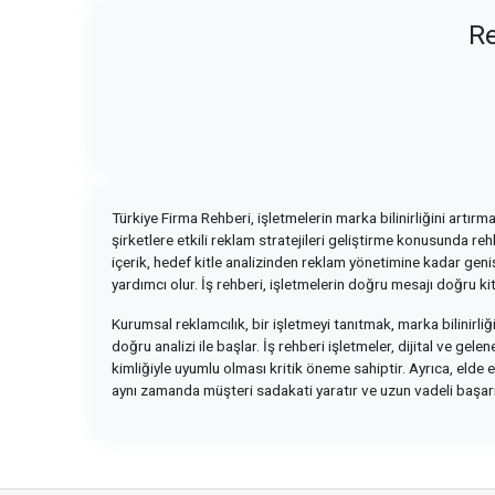
Re
Türkiye Firma Rehberi, işletmelerin marka bilinirliğini artır
şirketlere etkili reklam stratejileri geliştirme konusunda re
içerik, hedef kitle analizinden reklam yönetimine kadar geniş
yardımcı olur. İş rehberi, işletmelerin doğru mesajı doğru k
Kurumsal reklamcılık, bir işletmeyi tanıtmak, marka bilinirliği
doğru analizi ile başlar. İş rehberi işletmeler, dijital ve ge
kimliğiyle uyumlu olması kritik öneme sahiptir. Ayrıca, elde 
aynı zamanda müşteri sadakati yaratır ve uzun vadeli başarın