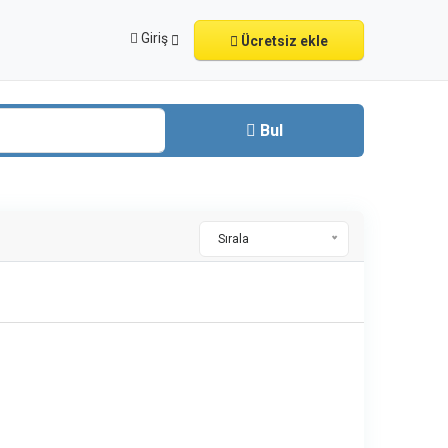
Giriş
Ücretsiz ekle
Bul
Sırala