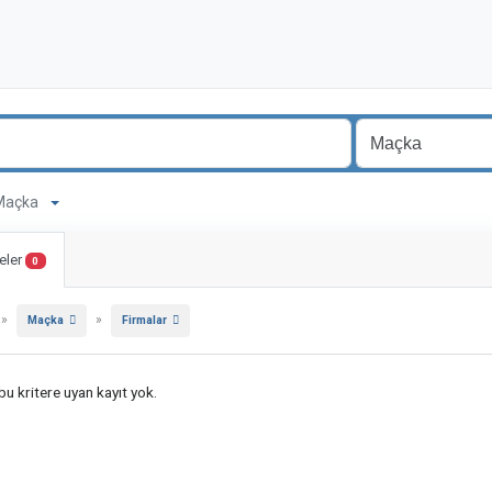
a Maçka
eler
0
»
»
Maçka
Firmalar
u kritere uyan kayıt yok.