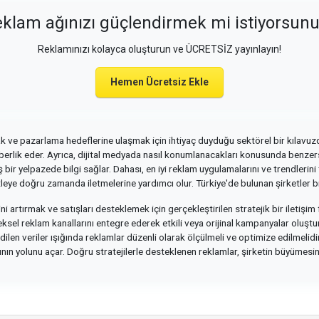
klam ağınızı güçlendirmek mi istiyorsun
Reklamınızı kolayca oluşturun ve ÜCRETSİZ yayınlayın!
Hemen Ücretsiz Ekle
mak ve pazarlama hedeflerine ulaşmak için ihtiyaç duyduğu sektörel bir kılavuzd
hberlik eder. Ayrıca, dijital medyada nasıl konumlanacakları konusunda benzersi
 bir yelpazede bilgi sağlar. Dahası, en iyi reklam uygulamalarını ve trendlerin
itleye doğru zamanda iletmelerine yardımcı olur. Türkiye'de bulunan şirketler b
ni artırmak ve satışları desteklemek için gerçekleştirilen stratejik bir iletişim 
leneksel reklam kanallarını entegre ederek etkili veya orijinal kampanyalar oluştu
edilen veriler ışığında reklamlar düzenli olarak ölçülmeli ve optimize edilmelid
ın yolunu açar. Doğru stratejilerle desteklenen reklamlar, şirketin büyümesini