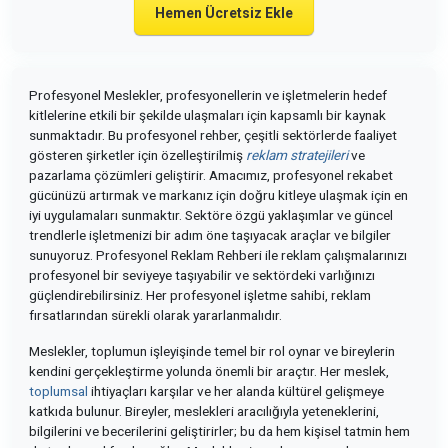
Hemen Ücretsiz Ekle
Profesyonel Meslekler, profesyonellerin ve işletmelerin hedef
kitlelerine etkili bir şekilde ulaşmaları için kapsamlı bir kaynak
sunmaktadır. Bu profesyonel rehber, çeşitli sektörlerde faaliyet
gösteren şirketler için özelleştirilmiş
reklam stratejileri
ve
pazarlama çözümleri geliştirir. Amacımız, profesyonel rekabet
gücünüzü artırmak ve markanız için doğru kitleye ulaşmak için en
iyi uygulamaları sunmaktır. Sektöre özgü yaklaşımlar ve güncel
trendlerle işletmenizi bir adım öne taşıyacak araçlar ve bilgiler
sunuyoruz. Profesyonel Reklam Rehberi ile reklam çalışmalarınızı
profesyonel bir seviyeye taşıyabilir ve sektördeki varlığınızı
güçlendirebilirsiniz. Her profesyonel işletme sahibi, reklam
fırsatlarından sürekli olarak yararlanmalıdır.
Meslekler, toplumun işleyişinde temel bir rol oynar ve bireylerin
kendini gerçekleştirme yolunda önemli bir araçtır. Her meslek,
toplumsal
ihtiyaçları karşılar ve her alanda kültürel gelişmeye
katkıda bulunur. Bireyler, meslekleri aracılığıyla yeteneklerini,
bilgilerini ve becerilerini geliştirirler; bu da hem kişisel tatmin hem