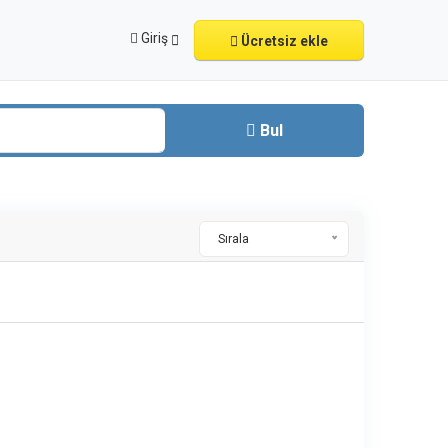
Giriş
Ücretsiz ekle
Bul
Sırala