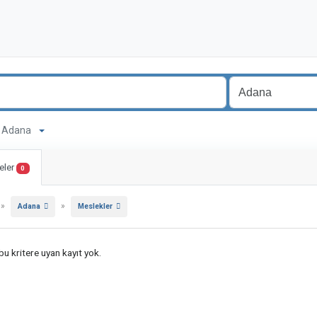
ma Adana
eler
0
»
»
Adana
Meslekler
u kritere uyan kayıt yok.