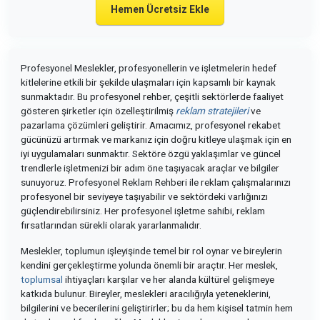
Hemen Ücretsiz Ekle
Profesyonel Meslekler, profesyonellerin ve işletmelerin hedef
kitlelerine etkili bir şekilde ulaşmaları için kapsamlı bir kaynak
sunmaktadır. Bu profesyonel rehber, çeşitli sektörlerde faaliyet
gösteren şirketler için özelleştirilmiş
reklam stratejileri
ve
pazarlama çözümleri geliştirir. Amacımız, profesyonel rekabet
gücünüzü artırmak ve markanız için doğru kitleye ulaşmak için en
iyi uygulamaları sunmaktır. Sektöre özgü yaklaşımlar ve güncel
trendlerle işletmenizi bir adım öne taşıyacak araçlar ve bilgiler
sunuyoruz. Profesyonel Reklam Rehberi ile reklam çalışmalarınızı
profesyonel bir seviyeye taşıyabilir ve sektördeki varlığınızı
güçlendirebilirsiniz. Her profesyonel işletme sahibi, reklam
fırsatlarından sürekli olarak yararlanmalıdır.
Meslekler, toplumun işleyişinde temel bir rol oynar ve bireylerin
kendini gerçekleştirme yolunda önemli bir araçtır. Her meslek,
toplumsal
ihtiyaçları karşılar ve her alanda kültürel gelişmeye
katkıda bulunur. Bireyler, meslekleri aracılığıyla yeteneklerini,
bilgilerini ve becerilerini geliştirirler; bu da hem kişisel tatmin hem